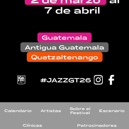
7 de abril
Guatemala
Antigua Guatemala
Quetzaltenango
#JAZZGT26
Sobre el
Calendario
Artistas
Escenario
Festival
Clínicas
Patrocinadores