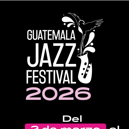
Del
2 de marzo
al