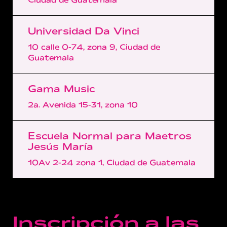
Universidad Da Vinci
10 calle 0-74, zona 9, Ciudad de
Guatemala
Gama Music
2a. Avenida 15-31, zona 10
Escuela Normal para Maetros
Jesús María
10Av 2-24 zona 1, Ciudad de Guatemala
Inscripción a las