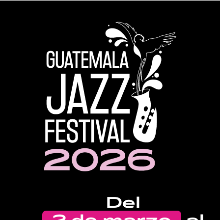
Del
2 de marzo
al