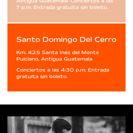
Antigua Guatemala. Conciertos a las
7 p.m. Entrada gratuita sin boleto.
Santo Domingo Del Cerro
Km. 42.5 Santa Inés del Monte
Pulciano, Antigua Guatemala
Conciertos a las 4:30 p.m. Entrada
gratuita sin boleto.