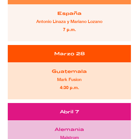
España
Antonio Linaza y Mariano Lozano
7 p.m.
Marzo 28
Guatemala
Mark Fusion
4:30 p.m.
Abril 7
Alemania
Malstrom