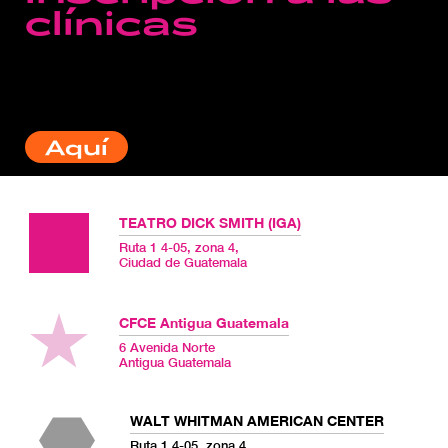
clínicas
¡Todas las clínicas son
gratuitas!
Inscríbete en las clínicas
Aquí
TEATRO DICK SMITH (IGA)
Ruta 1 4-05, zona 4,
Ciudad de Guatemala
CFCE Antigua Guatemala
6 Avenida Norte
Antigua Guatemala
WALT WHITMAN AMERICAN CENTER
Ruta 1 4-05, zona 4,