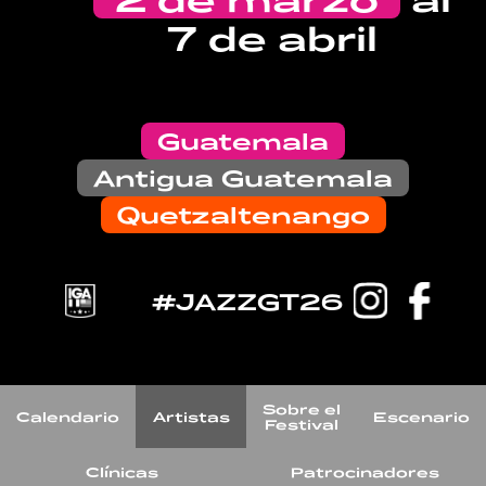
7 de abril
Guatemala
Antigua Guatemala
Quetzaltenango
#JAZZGT26
Sobre el
Calendario
Artistas
Escenario
Festival
Clínicas
Patrocinadores