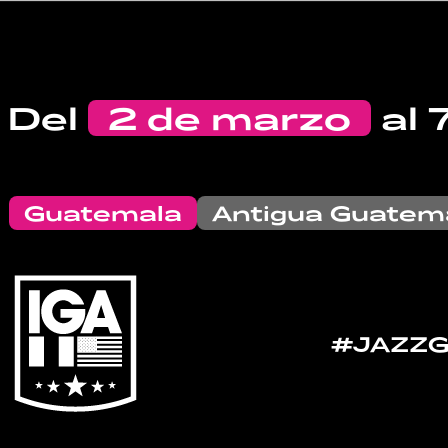
Del
2 de marzo
al 
Guatemala
Antigua Guatem
#JAZZ