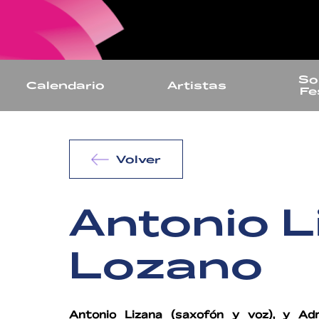
So
Calendario
Artistas
Fe
Volver
Antonio L
Lozano
Antonio Lizana (saxofón y voz), y Adr