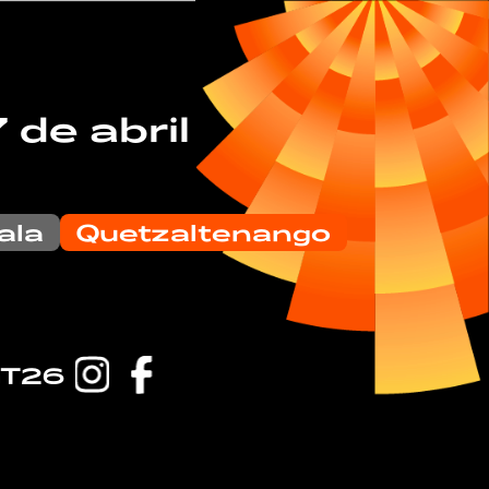
7 de abril
ala
Quetzaltenango
GT26