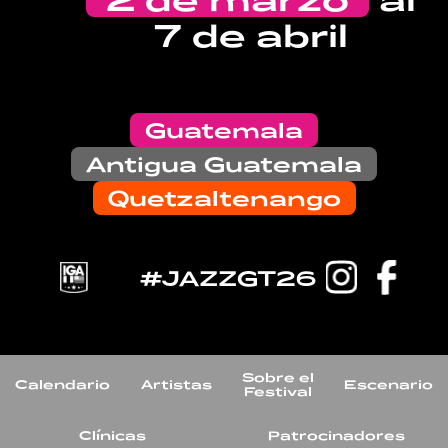
7 de abril
Guatemala
Antigua Guatemala
Quetzaltenango
#JAZZGT26
Sobre el
Calendario
Artistas
Escenario
Festival
Clínicas
Patrocinadores