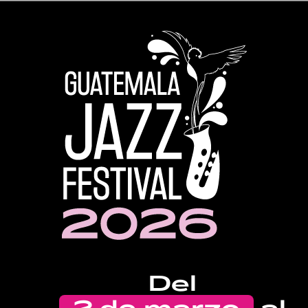
Del
2 de marzo
al